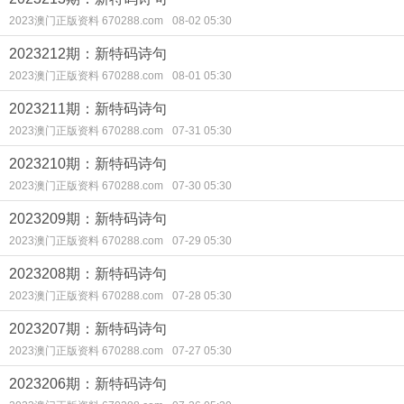
2023澳门正版资料 670288.com
08-02 05:30
2023212期：新特码诗句
2023澳门正版资料 670288.com
08-01 05:30
2023211期：新特码诗句
2023澳门正版资料 670288.com
07-31 05:30
2023210期：新特码诗句
2023澳门正版资料 670288.com
07-30 05:30
2023209期：新特码诗句
2023澳门正版资料 670288.com
07-29 05:30
2023208期：新特码诗句
2023澳门正版资料 670288.com
07-28 05:30
2023207期：新特码诗句
2023澳门正版资料 670288.com
07-27 05:30
2023206期：新特码诗句