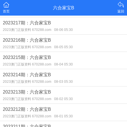
六合家宝B
首页
返回
2023217期：六合家宝B
2023澳门正版资料 670288.com
08-06 05:30
2023216期：六合家宝B
2023澳门正版资料 670288.com
08-05 05:30
2023215期：六合家宝B
2023澳门正版资料 670288.com
08-04 05:30
2023214期：六合家宝B
2023澳门正版资料 670288.com
08-03 05:30
2023213期：六合家宝B
2023澳门正版资料 670288.com
08-02 05:30
2023212期：六合家宝B
2023澳门正版资料 670288.com
08-01 05:30
2023211期：六合家宝B